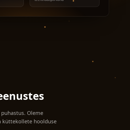
eenustes
a puhastus. Oleme
a küttekollete hoolduse