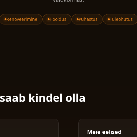
Renoveerimine
Hooldus
Puhastus
Tuleohutus
saab kindel olla
Meie eelised