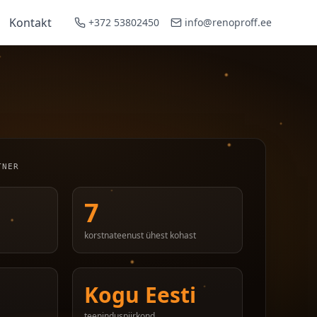
Kontakt
+372 53802450
info@renoproff.ee
TNER
7
korstnateenust ühest kohast
Kogu Eesti
teeninduspiirkond