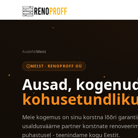
Avaleht
/
Meist
MEIST · RENOPROFF OÜ
Ausad, kogenud
kohusetundlik
Meie kogemus on sinu korstna lõõri garanti
usaldusväärne partner korstnate renoveerimi
puhastusel - teenindame kogu Eestit.