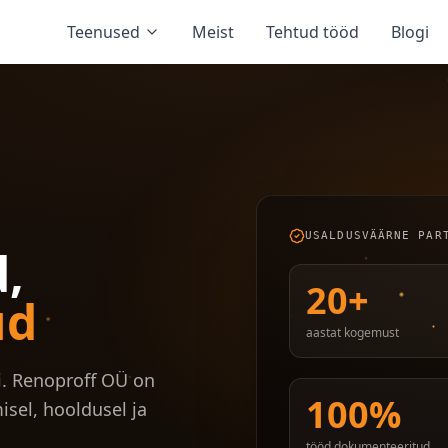
Teenused
Meist
Tehtud tööd
Blogi
USALDUSVÄÄRNE PAR
,
20
+
ud
aastat kogemust
i. Renoproff OÜ on
100
%
sel, hooldusel ja
tööd dokumenteeritud