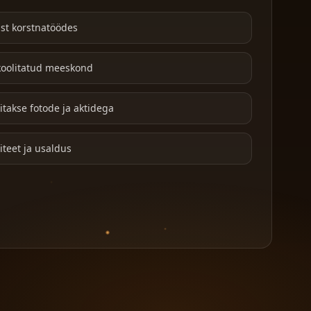
st korstnatöödes
a koolitatud meeskond
takse fotode ja aktidega
liteet ja usaldus