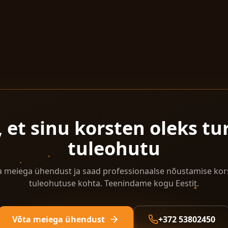
 et sinu korsten oleks tur
tuleohutu
a meiega ühendust ja saad professionaalse nõustamise kor
tuleohutuse kohta. Teenindame kogu Eestit.
Võta meiega ühendust
+372 53802450