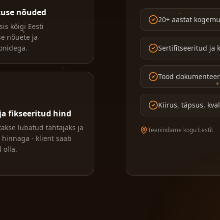
tuse nõuded
20+ aastat kogemu
is kõigi Eesti
e nõuete ja
onidega.
Sertifitseeritud j
Tööd dokumenteeri
Kiirus, täpsus, kva
ja fikseeritud hind
takse lubatud tähtajaks ja
Teenindame kogu Eestit
d hinnaga - klient saab
 olla.