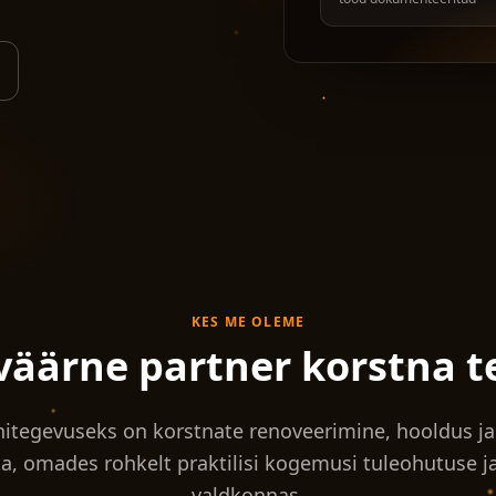
KES ME OLEME
väärne partner korstna t
itegevuseks on korstnate renoveerimine, hooldus j
a, omades rohkelt praktilisi kogemusi tuleohutuse j
valdkonnas.