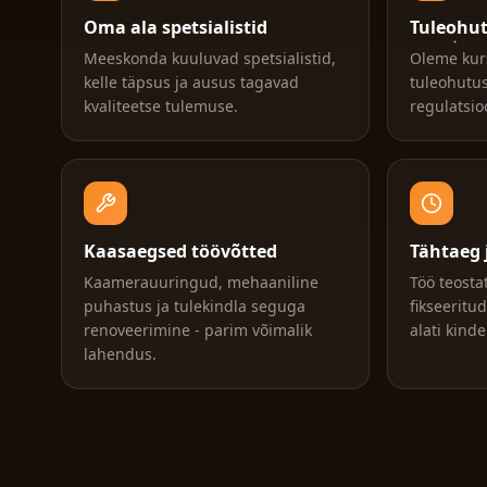
Oma ala spetsialistid
Tuleohu
Meeskonda kuuluvad spetsialistid,
Oleme kurs
kelle täpsus ja ausus tagavad
tuleohutus
kvaliteetse tulemuse.
regulatsio
Kaasaegsed töövõtted
Tähtaeg 
Kaamerauuringud, mehaaniline
Töö teosta
puhastus ja tulekindla seguga
fikseeritu
renoveerimine - parim võimalik
alati kindel
lahendus.