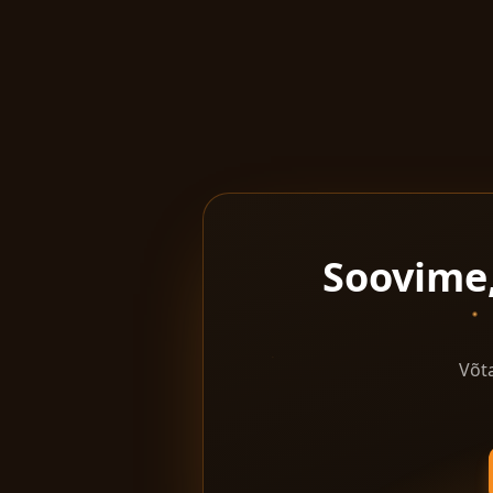
Soovime,
Võt