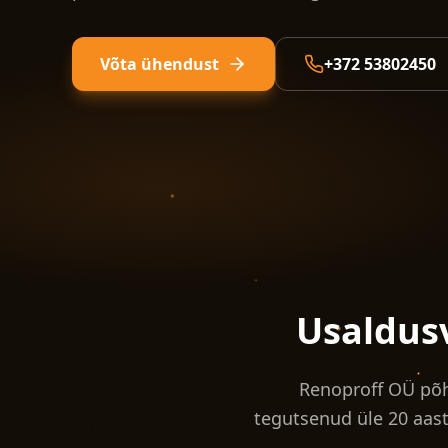
Võta ühendust
+372 53802450
Usaldus
Renoproff OÜ põh
tegutsenud üle 20 aast