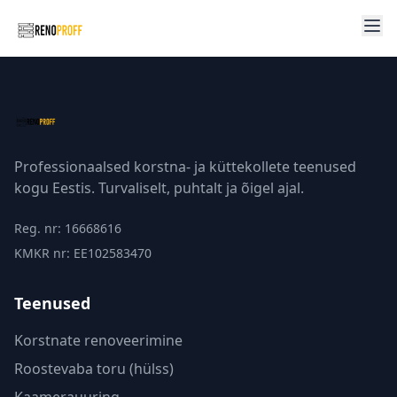
Professionaalsed korstna- ja küttekollete teenused
kogu Eestis. Turvaliselt, puhtalt ja õigel ajal.
Reg. nr: 16668616
KMKR nr: EE102583470
Teenused
Korstnate renoveerimine
Roostevaba toru (hülss)