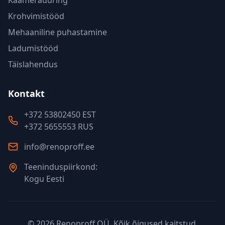
Kaamerauuring
Krohvimistööd
Mehaaniline puhastamine
Ladumistööd
Täislahendus
Kontakt
+372 53802450 EST
+372 5655553 RUS
info@renoproff.ee
Teeninduspiirkond:
Kogu Eesti
©
2026
Renoproff OÜ. Kõik õigused kaitstud.